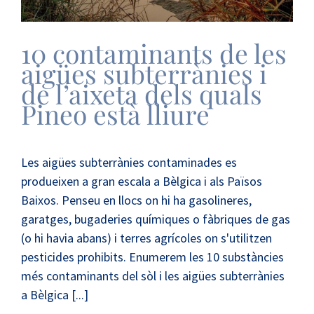
10 contaminants de les
aigües subterrànies i
de l’aixeta dels quals
Pineo està lliure
Les aigües subterrànies contaminades es
produeixen a gran escala a Bèlgica i als Països
Baixos. Penseu en llocs on hi ha gasolineres,
garatges, bugaderies químiques o fàbriques de gas
(o hi havia abans) i terres agrícoles on s'utilitzen
pesticides prohibits. Enumerem les 10 substàncies
més contaminants del sòl i les aigües subterrànies
a Bèlgica [...]