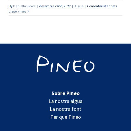
a
By
Daniella Sloots
|
desembre 22nd, 2022
|
Aigua
|
Comentaris tancats
10
Llegeix més
contami
de
les
aigües
subterràn
i
de
l’aixeta
dels
quals
Pineo
està
lliure
Sobre Pineo
La nostra aigua
La nostra font
Per què Pineo