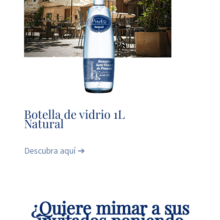
Botella de vidrio 1L
B
Natural
Descubra aquí ➔
D
¿Quiere mimar a sus