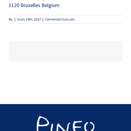
1120
Bruxelles
Belgium
a
By
|
març 29th, 2017
|
Comentaris tancats
La
ferme
nos
pilifs