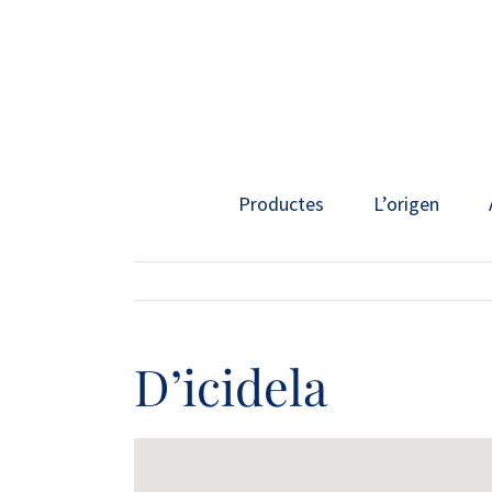
Skip
to
content
Productes
L’origen
D’icidela