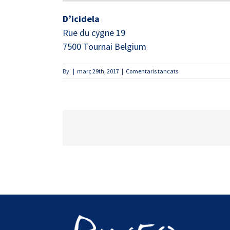
D’icidela
Rue du cygne 19
7500
Tournai
Belgium
a
By
|
març 29th, 2017
|
Comentaris tancats
D’icidela