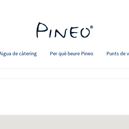
Aigua de càtering
Per què beure Pineo
Punts de 