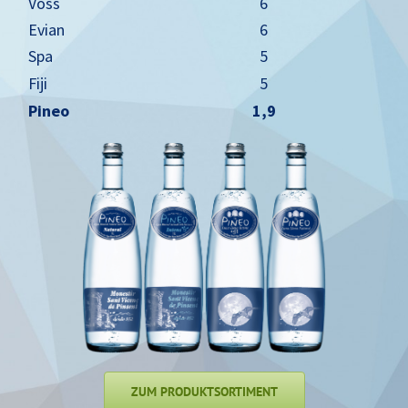
Voss
6
Evian
6
Spa
5
Fiji
5
Pineo
1,9
ZUM PRODUKTSORTIMENT