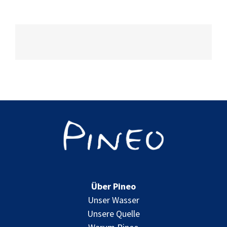
warum
Pineo
das
beste
Mineralwasser
ist
Über Pineo
Unser Wasser
Unsere Quelle