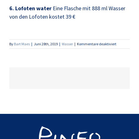
6. Lofoten water
Eine Flasche mit 888 ml Wasser
von den Lofoten kostet 39 €
für
By
Bart Maes
|
Juni 28th, 2019
|
Wasser
|
Kommentare deaktiviert
Die
16
teuersten
und
schönsten
Wassersorten
der
Welt.