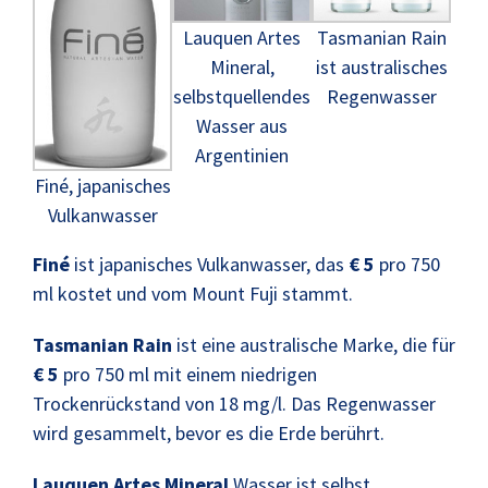
Lauquen Artes
Tasmanian Rain
Mineral,
ist australisches
selbstquellendes
Regenwasser
Wasser aus
Argentinien
Finé, japanisches
Vulkanwasser
Finé
ist japanisches Vulkanwasser, das
€ 5
pro 750
ml kostet und vom Mount Fuji stammt.
Tasmanian Rain
ist eine australische Marke, die für
€ 5
pro 750 ml mit einem niedrigen
Trockenrückstand von 18 mg/l. Das Regenwasser
wird gesammelt, bevor es die Erde berührt.
Lauquen Artes Mineral
Wasser ist selbst