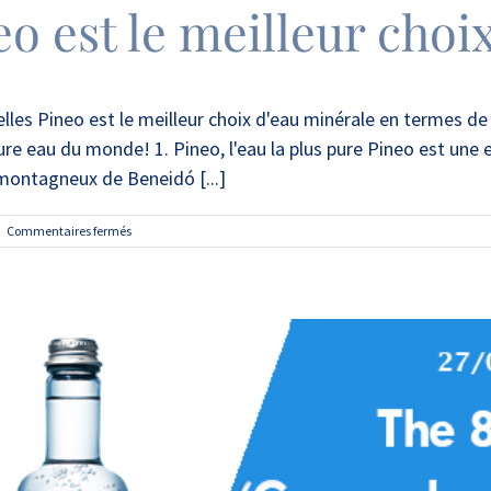
o est le meilleur choi
les Pineo est le meilleur choix d'eau minérale en termes de 
ure eau du monde! 1. Pineo, l'eau la plus pure Pineo est une ea
ontagneux de Beneidó [...]
sur
|
Commentaires fermés
5x
pourquoi
Pineo
est
le
meilleur
choix
d’eau
minérale