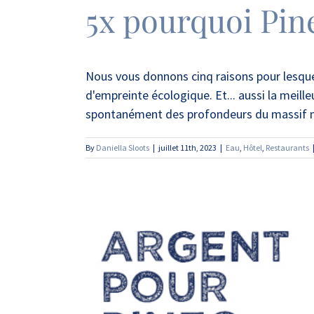
5x pourquoi Pine
Nous vous donnons cinq raisons pour lesquel
d'empreinte écologique. Et... aussi la meille
spontanément des profondeurs du massif m
By
Daniella Sloots
|
juillet 11th, 2023
|
Eau
,
Hôtel
,
Restaurants