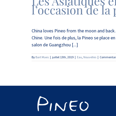
Les Asiatiques e
l’occasion de la
China loves Pineo from the moon and back. L
Chine. Une fois de plus, la Pineo se place e
salon de Guangzhou [...]
By
Bart Maes
|
juillet 13th, 2019
|
Eau
,
Nouvelles
|
Commentair