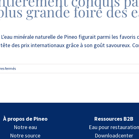
ntièrement conquis par
 plus grande foire des
'eau minérale naturelle de Pineo figurait parmi les favoris
n tête des prix internationaux grâce à son goût savoureux. Co
sur
es fermés
Les
Asiatiques
entièrement
conquis
par
la
Pineo
à
À propos de Pineo
Ressources B2B
l’occasion
de
Notre eau
Eau pour restauratio
la
Notre source
Downloadcenter
plus