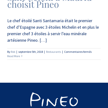
choisit Pineo
Le chef étoilé Santi Santamaria était le premier
chef d’Espagne avec 3 étoiles Michelin et en plus le
premier chef 3 étoiles à servir l’eau minérale
artésienne Pineo. […]
sur
By
Rob
|
septembre 5th, 2018
|
Restaurants
|
Commentaires fermés
Le
Read More
grand
restaurant
Sant
Celoni
à
Madrid
choisit
Pineo