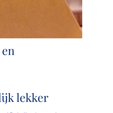
 en
jk lekker