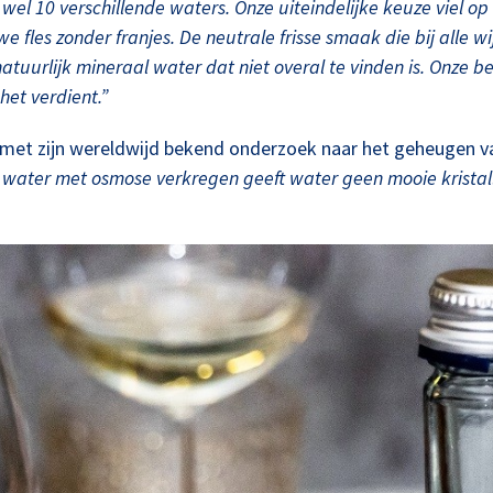
l 10 verschillende waters. Onze uiteindelijke keuze viel op
uwe fles zonder franjes. De neutrale frisse smaak die bij all
atuurlijk mineraal water dat niet overal te vinden is. Onze b
het verdient.”
et zijn wereldwijd bekend onderzoek naar het geheugen va
ng water met osmose verkregen geeft water geen mooie krista