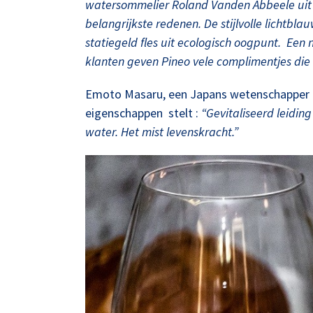
watersommelier Roland Vanden Abbeele uit we
belangrijkste redenen. De stijlvolle lichtbla
statiegeld fles uit ecologisch oogpunt. Een n
klanten geven Pineo vele complimentjes die 
Emoto Masaru, een Japans wetenschapper m
eigenschappen stelt :
“Gevitaliseerd leidi
water. Het mist levenskracht.”