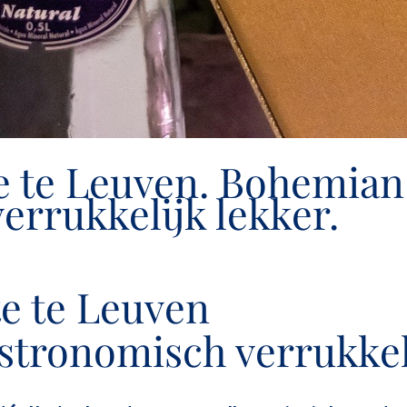
e te Leuven. Bohemian
errukkelijk lekker.
e te Leuven
tronomisch verrukkeli